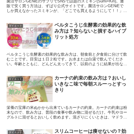
菌活サロンGENiEのサプリでSNSで話題のスミキン(Sumi×Kin)。通
販で安く買う方法は、ずばり公式サイトです。菌活サロンGENiEで
しか買えなかったスミキンが、「どこでも買えるようにして！！」と
いう熱い要望で一般販売されています。
ベルタこうじ生酵素の効果的な飲
ダイエット
み方は？知らないと損するハイブ
リット処方
ベルタこうじ生酵素の効果的な飲み方は、朝食前と夕食前に分けて飲
むことです。目安は１日２粒です。お水または白湯で飲んでくださ
い。年齢とともに、どんどん太ってきて、以前のように結果が出ない
と悩んでいませんか？そんな悩みはハイブリット処方の
カーナの約束の飲み方は？おいし
ダイエット
いきなこ味で毎朝スルーっとすっ
きり
栄養の宝庫の米ぬかから出来ているカーナの約束。カーナの約束は粉
末なので、飲み方は、普段の食事や飲み物に混ぜるだけ。牛乳やヨー
グルトに混ぜるとおいしく飲めます。混ざりにくいときは、マドラー
で混ぜるか少し温めると混ざりやすいです。
スリムコーヒーは痩せないの？効
ダイエット