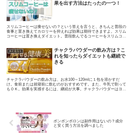
果を出す方法はたったの一つ！
スリムコーヒーは痩せないの？という答えを言うと、きちんと普段の
食事と置き換えてカロリーを抑えれば効果は期待できますよ。スリム
コーヒーは置き換えダイエット。普段飲んでるコーヒーをスリムコー
ヒーに変えるだけでダイエットサポートの強い味方になります。
チャクラパウダーの飲み方は？こ
ダイエット
れを知ったらダイエットも継続で
きる
チャクラパウダーの飲み方は、お水100～120mlに１包を溶かすだ
け。食前または就寝前に飲むのがおすすめです。また、牛乳で割って
もＯＫ。効果を実感するには、継続が大事。チャクラパウダーはヨー
グルト風味でおいしく飲めるので気軽に続けられます。
ボンボンボロンは副作用はないの？成分
と安く買う方法を調べました