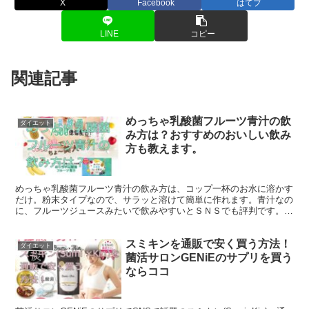
X
Facebook
はてブ
LINE
コピー
関連記事
めっちゃ乳酸菌フルーツ青汁の飲
ダイエット
み方は？おすすめのおいしい飲み
方も教えます。
めっちゃ乳酸菌フルーツ青汁の飲み方は、コップ一杯のお水に溶かす
だけ。粉末タイプなので、サラッと溶けて簡単に作れます。青汁なの
に、フルーツジュースみたいで飲みやすいとＳＮＳでも評判です。野
菜不足に悩んでたり、腸活にはピッタリな青汁です
スミキンを通販で安く買う方法！
ダイエット
菌活サロンGENiEのサプリを買う
ならココ